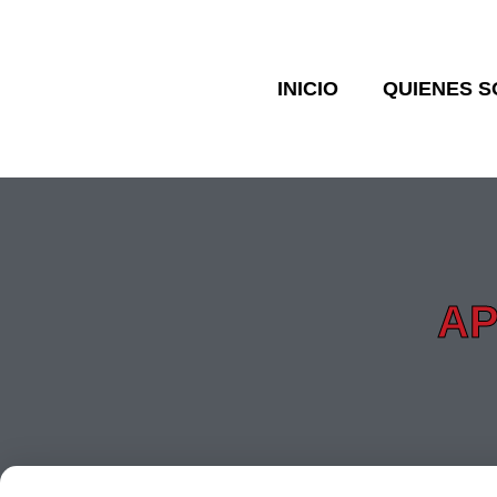
INICIO
QUIENES 
A