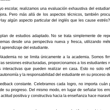
o escolar, realizamos una evaluación exhaustiva del estudia
jora. Pero más allá de los aspectos técnicos, también proc
Hay algún aspecto particular del inglés que les cause estrés
lan de estudios adaptado. No se trata simplemente de repe
temas desde una perspectiva nueva y fresca, utilizando m
l aprendizaje del estudiante.
Akademia no se limita únicamente a la academia. Somos fir
as sesiones estructuradas, proporcionamos a los estudiantes r
es interactivas que pueden realizar en casa. Esto no solo re
 autonomía y la responsabilidad del estudiante en su proceso d
feedback constante. Celebramos cada logro, no importa cuán
e su progreso. Del mismo modo, en lugar de señalar los erro
ctitud positiva y constructiva hacia la enseñanza hace maravil